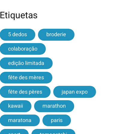
Etiquetas
5 dedos
broderie
colaboração
edição limitada
fête des mères
fête des pères
japan expo
kawaii
marathon
maratona
paris