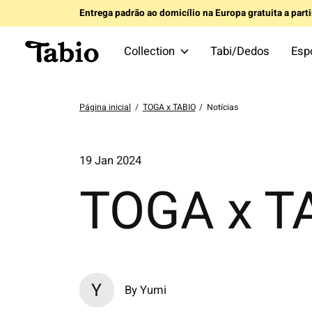
Entrega padrão ao domicílio na Europa gratuita a part
Collection
Tabi/Dedos
Esp
Página inicial
/
TOGA x TABIO
/
Notícias
19 Jan 2024
TOGA x T
Y
By Yumi