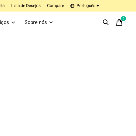
nta
Lista de Desejos
Compare
Português
0
items
iços
Sobre nós