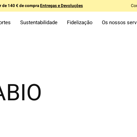
ir de 140 € de compra
Entregas e Devoluções
Co
ortes
Sustentabilidade
Fidelização
Os nossos serv
ABIO