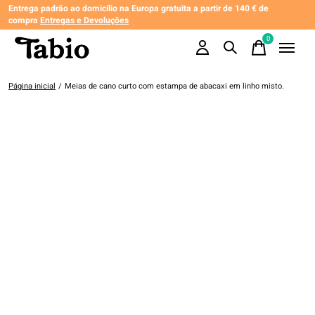
Entrega padrão ao domicílio na Europa gratuita a partir de 140 € de
compra
Entregas e Devoluções
0
items
Página inicial
/
Meias de cano curto com estampa de abacaxi em linho misto.