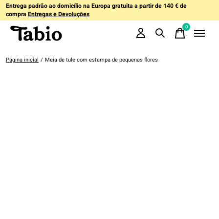
Entrega padrão ao domicílio na Europa gratuita a partir de 140 € de
compra
Entregas e Devoluções
0
items
Página inicial
/
Meia de tule com estampa de pequenas flores