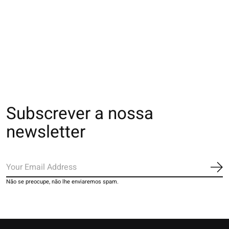
011141551 MC motif
021132611 SQ lamé
011131118 SQ e
dentelle à picots
transparente motif
tulle motif Tulip
fleur
€15,00
€16,00
€18,00
Subscrever a nossa
newsletter
Ins
Não se preocupe, não lhe enviaremos spam.