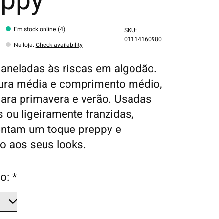
eppy
Em stock online (4)
SKU:
01114160980
Na loja
:
Check availability
aneladas às riscas em algodão.
ura média e comprimento médio,
para primavera e verão. Usadas
 ou ligeiramente franzidas,
entam um toque preppy e
 aos seus looks.
o:
*