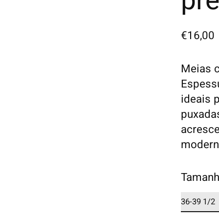
pr
€16,00
Meias c
Espess
ideais 
puxadas
acresc
moderno
Tamanh