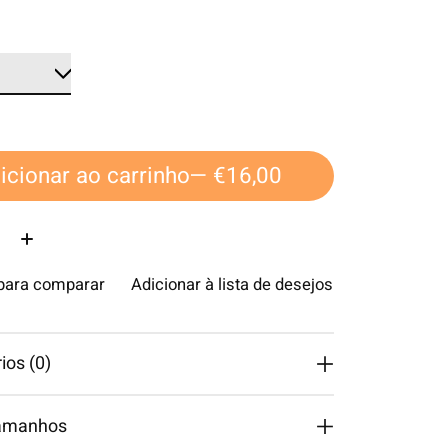
icionar ao carrinho
— €16,00
ade:
 para comparar
Adicionar à lista de desejos
os (0)
tamanhos