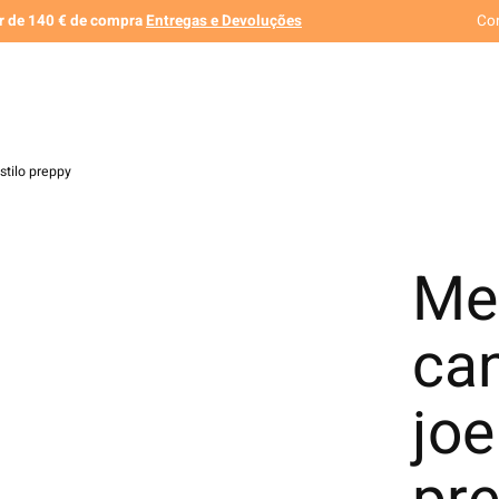
ir de 140 € de compra
Entregas e Devoluções
Co
stilo preppy
Mei
can
joe