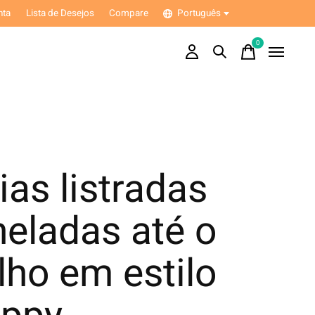
nta
Lista de Desejos
Compare
Português
0
items
as listradas
eladas até o
lho em estilo