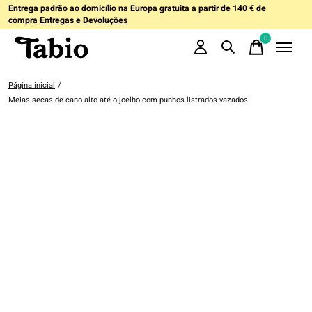
Entrega padrão ao domicílio na Europa gratuita a partir de 140 € de
compra
Entregas e Devoluções
0
items
Página inicial
/
Meias secas de cano alto até o joelho com punhos listrados vazados.