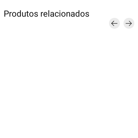
Produtos relacionados
Carousel items
011160112 CH
011141609 MC côtes
011160099 CH L
transparente effet
rayures style preppy
Socks légère
superposée
€16,00
€20,00
€17,00