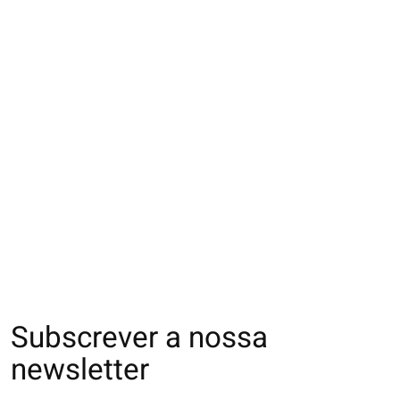
062142419 MC motif
051170038 CH bord
062142400 MC u
planétaire
doux No Stress
Maille Richelieu
€17,00
€20,00
€25,00
Subscrever a nossa
newsletter