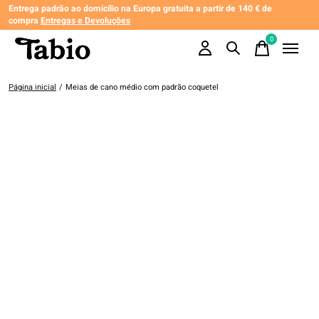
Entrega padrão ao domicílio na Europa gratuita a partir de 140 € de
compra
Entregas e Devoluções
0
items
Página inicial
/
Meias de cano médio com padrão coquetel