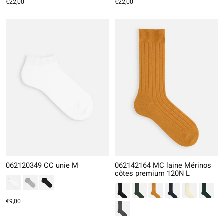
€22,00
€22,00
062120349 CC unie M
062142164 MC laine Mérinos
côtes premium 120N L
€9,00