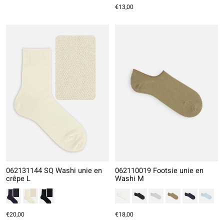
€13,00
062131144 SQ Washi unie en
062110019 Footsie unie en
crêpe L
Washi M
€20,00
€18,00