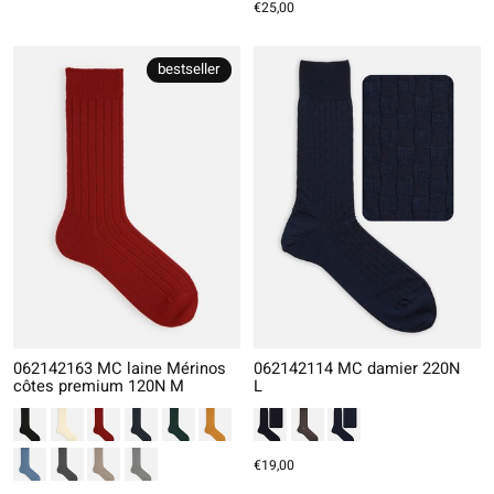
€25,00
bestseller
062142163 MC laine Mérinos
062142114 MC damier 220N
côtes premium 120N M
L
€19,00