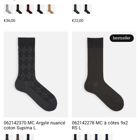
€36,00
€22,00
bestseller
062142370 MC Argyle nuancé
062142278 MC à côtes 9x2
coton Supima L
RS L