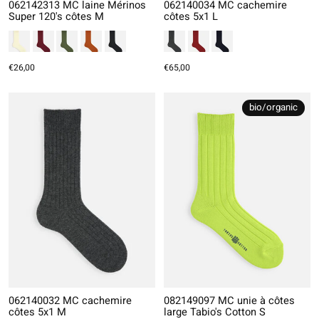
062142313 MC laine Mérinos
062140034 MC cachemire
Super 120's côtes M
côtes 5x1 L
€26,00
€65,00
bio/organic
062140032 MC cachemire
082149097 MC unie à côtes
côtes 5x1 M
large Tabio's Cotton S