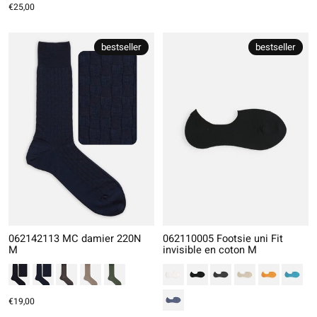
€25,00
bestseller
bestseller
062142113 MC damier 220N
062110005 Footsie uni Fit
M
invisible en coton M
€19,00