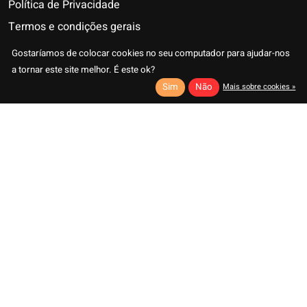
Política de Privacidade
Termos e condições gerais
Sustentabilidade
Gostaríamos de colocar cookies no seu computador para ajudar-nos
FAQ
a tornar este site melhor. É este ok?
Sim
Não
Mais sobre cookies »
B2B
Contactar-nos
Nederlands
Deutsch
Contato
E-MAIL
English
Français
TEL
Tabio Europe & EMEA Brand Hub
Tabio France
+33 (0)1 43 26 28 12
Español
32 Rue Saint-Sulpice
75006 Paris
Italiano
Português