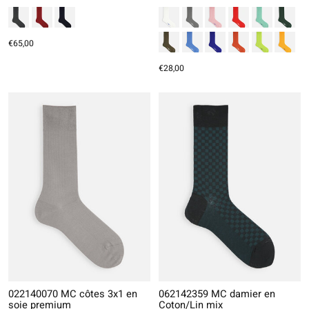
€65,00
€28,00
022140070 MC côtes 3x1 en
062142359 MC damier en
soie premium
Coton/Lin mix