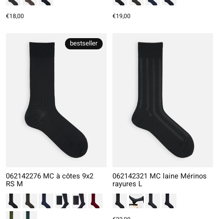
€18,00
€19,00
bestseller
062142276 MC à côtes 9x2
062142321 MC laine Mérinos
RS M
rayures L