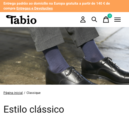
Entrega padrão ao domicílio na Europa gratuita a partir de 140 € de
compra
Entregas e Devoluções
0
items
Página inicial
/
Classique
Estilo clássico