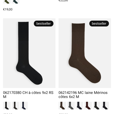
€22,00
€19,00
bestseller
bestseller
062170380 CH à côtes 9x2 RS
062142196 MC laine Mérinos
M
côtes 6x2 M