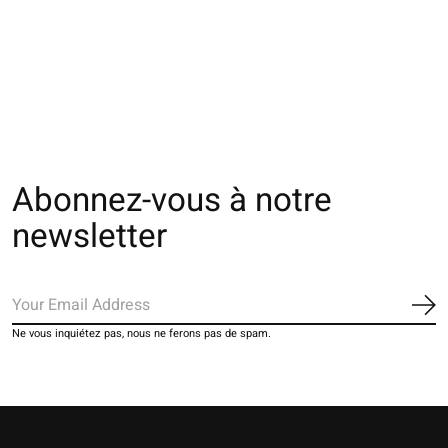
011110042 Footsie
011111112 Footsie
011110159 Foots
en dentelle stretchy
unie en nylon Heel Fit
Tabi uni Lyocell
M
M
€15,00
€11,00
€14,00
Abonnez-vous à notre
newsletter
S'a
Ne vous inquiétez pas, nous ne ferons pas de spam.