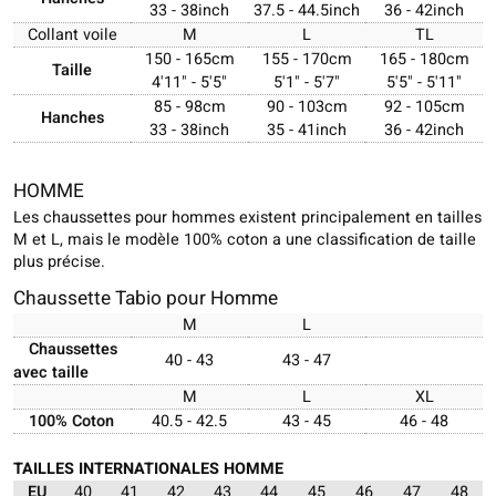
33 - 38inch
37.5 - 44.5inch
36 - 42inch
Collant voile
M
L
TL
150 - 165cm
155 - 170cm
165 - 180cm
Taille
4'11" - 5'5"
5'1" - 5'7"
5'5" - 5'11"
85 - 98cm
90 - 103cm
92 - 105cm
Hanches
33 - 38inch
35 - 41inch
36 - 42inch
HOMME
Les chaussettes pour hommes existent principalement en tailles
M et L, mais le modèle 100% coton a une classification de taille
plus précise.
Chaussette Tabio pour Homme
M
L
Chaussettes
40 - 43
43 - 47
avec taille
M
L
XL
100% Coton
40.5 - 42.5
43 - 45
46 - 48
TAILLES INTERNATIONALES HOMME
EU
40
41
42
43
44
45
46
47
48