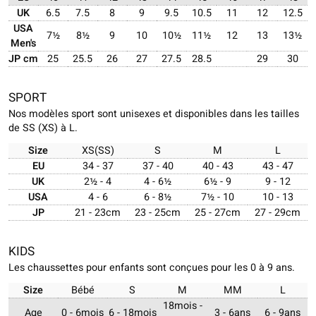
UK
6.5
7.5
8
9
9.5
10.5
11
12
12.5
USA
7½
8½
9
10
10½
11½
12
13
13½
Men's
JP cm
25
25.5
26
27
27.5
28.5
29
30
SPORT
Nos modèles sport sont unisexes et disponibles dans les tailles
de SS (XS) à L.
Size
XS(SS)
S
M
L
EU
34 - 37
37 - 40
40 - 43
43 - 47
UK
2½ - 4
4 - 6½
6½ - 9
9 - 12
USA
4 - 6
6 - 8½
7½ - 10
10 - 13
JP
21 - 23cm
23 - 25cm
25 - 27cm
27 - 29cm
KIDS
Les chaussettes pour enfants sont conçues pour les 0 à 9 ans.
Size
Bébé
S
M
MM
L
18mois -
Age
0 - 6mois
6 - 18mois
3 - 6ans
6 - 9ans