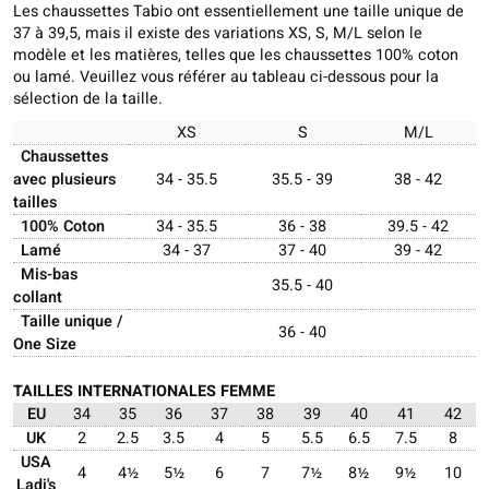
Les chaussettes Tabio ont essentiellement une taille unique de
37 à 39,5, mais il existe des variations XS, S, M/L selon le
modèle et les matières, telles que les chaussettes 100% coton
ou lamé. Veuillez vous référer au tableau ci-dessous pour la
sélection de la taille.
XS
S
M/L
Chaussettes
avec plusieurs
34 - 35.5
35.5 - 39
38 - 42
tailles
100% Coton
34 - 35.5
36 - 38
39.5 - 42
Lamé
34 - 37
37 - 40
39 - 42
Mis-bas
35.5 - 40
collant
Taille unique /
36 - 40
One Size
TAILLES INTERNATIONALES FEMME
EU
34
35
36
37
38
39
40
41
42
UK
2
2.5
3.5
4
5
5.5
6.5
7.5
8
USA
4
4½
5½
6
7
7½
8½
9½
10
Ladi's