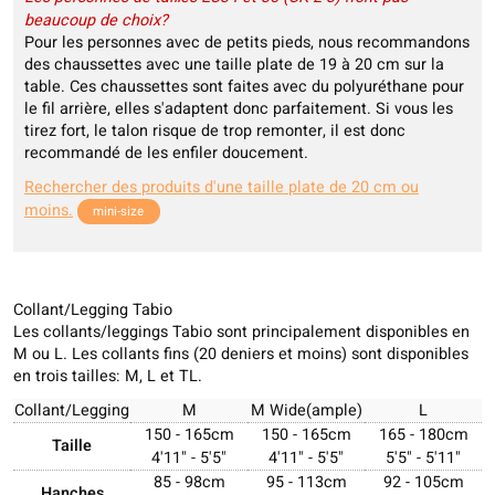
beaucoup de choix?
Pour les personnes avec de petits pieds, nous recommandons
des chaussettes avec une taille plate de 19 à 20 cm sur la
table. Ces chaussettes sont faites avec du polyuréthane pour
le fil arrière, elles s'adaptent donc parfaitement. Si vous les
tirez fort, le talon risque de trop remonter, il est donc
recommandé de les enfiler doucement.
Rechercher des produits d'une taille plate de 20 cm ou
moins.
mini-size
Collant/Legging Tabio
Les collants/leggings Tabio sont principalement disponibles en
M ou L. Les collants fins (20 deniers et moins) sont disponibles
en trois tailles: M, L et TL.
Collant/Legging
M
M Wide(ample)
L
150 - 165cm
150 - 165cm
165 - 180cm
Taille
4'11" - 5'5"
4'11" - 5'5"
5'5" - 5'11"
85 - 98cm
95 - 113cm
92 - 105cm
Hanches