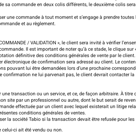
 de sa commande en deux colis différents, le deuxième colis sera
efuser une commande à tout moment et s’engage à prendre toutes 
 commande et au règlement.
 COMMANDE / VALIDATION », le client sera invité à vérifier l’ense
ommande. Il est important de noter qu’à ce stade, le clique s
tation définitive des conditions générales de vente par le client.
r électronique de confirmation sera adressé au client. Le conten
tions pouvant lui être demandées lors d’une prochaine correspon
e confirmation ne lui parvenait pas, le client devrait contacter l
 une transaction ou un service, et ce, de façon arbitraire. À titre 
site par un professionnel ou autre, dont le but serait de revendr
mmande effectuée par un client avec lequel existerait un litige r
ésentes conditions générales de ventes.
cuser la société Tabio si la transaction devait être refusée pour les
e celui-ci ait été vendu ou non.