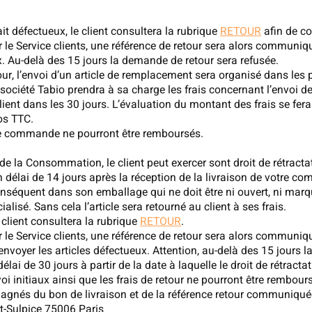
it défectueux, le client consultera la rubrique
RETOUR
afin de co
le Service clients, une référence de retour sera alors communiqué
x. Au-delà des 15 jours la demande de retour sera refusée.
r, l’envoi d’un article de remplacement sera organisé dans les plu
a société Tabio prendra à sa charge les frais concernant l’envoi 
ient dans les 30 jours. L’évaluation du montant des frais se fera à
os TTC.
otre commande ne pourront être remboursés.
 de la Consommation, le client peut exercer sont droit de rétra
n délai de 14 jours après la réception de la livraison de votre c
onséquent dans son emballage qui ne doit être ni ouvert, ni marqu
alisé. Sans cela l’article sera retourné au client à ses frais.
lient consultera la rubrique
RETOUR
.
le Service clients, une référence de retour sera alors communiqué
renvoyer les articles défectueux. Attention, au-delà des 15 jours 
i de 30 jours à partir de la date à laquelle le droit de rétractat
voi initiaux ainsi que les frais de retour ne pourront être rembour
pagnés du bon de livraison et de la référence retour communiquée
t-Sulpice 75006 Paris