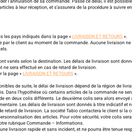
ander l’annulation de sa commande. Passé ce délai, il est possib
articles à leur réception, et s’assurera de la procédure à suivre 
ous les pays indiqués dans la page «
LIVRAISON ET RETOURS
».
ée par le client au moment de la commande. Aucune livraison ne 
els.
t variés selon la destination. Les délais de livraison sont donné
ne sera effectué en cas de retard de livraison.
er la page «
LIVRAISON ET RETOURS
».
bles de suite, le délai de livraison dépend de la région de livr
is. Dans l’hypothèse où certains articles de la commande ne serai
 en deux colis différents. Le deuxième colis sera alors envoyé 
ntaire. Les délais de livraison sont donnés à titre indicatif et
retard de livraison. La société Tabio contactera le client si l
sonnalisation des articles. Pour votre sécurité, votre colis ser
 notre rubrique Commande – Informations.
 une livraison rapide et sans incident, et ne pourra être tenue r