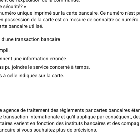
ment de l’expédition de la commande.
e sécurité? »
 numéro unique imprimé sur la carte bancaire. Ce numéro n’est pa
 en possession de la carte est en mesure de connaître ce numéro.
rte bancaire utilisé.
s d’une transaction bancaire
mpli.
nent une information erronée.
as pu joindre le service concerné à temps.
à celle indiquée sur la carte.
tre agence de traitement des règlements par cartes bancaires étan
ue transaction internationale et qu’il applique par conséquent, d
taires varient en fonction des instituts bancaires et des compa
ancaire si vous souhaitez plus de précisions.