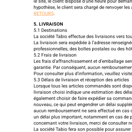
le site, le client dispose d’une heure pour dem
hypothèse, le client sera chargé de renvoyer les 
RETOURS
.
5. LIVRAISON
5.1 Destinations
La société Tabio effectue des livraisons vers t
La livraison sera expédiée à l’adresse renseign
professionnelles, des boîtes postales ou des hôt
5.2 Frais de livraison
Les frais d’affranchissement et d’emballage seron
garantie. Par conséquent, aucun remboursement 
Pour consulter plus d’information, veuillez visit
5.3 Délais de livraison et réception des articles
Lorsque tous les articles commandés sont disponi
livraison choisi indique une estimation des déla
également choisir de faire expédier sa commande
nouveau, ce qui peut engendrer un délai suppléme
aucun remboursement ne sera effectué en cas de 
un délai plus important, notamment en cas de per
concernant votre livraison, merci de consulter
La société Tabio fera son possible pour assurer