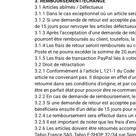
3. REMBOURSEMENT/ÉCHANGE
3.1 Articles abîmés / Défectueux
3.1.1 Dans le cas exceptionnel où un article sera
3.1.2 Si une demande de retour est acceptée par 
de 15 jours pour renvoyer les articles défectueu
3.1.3 Après l’acceptation d’une demande de retou
pourront être remboursés au client, toutefois, l
3.1.4 Les frais de retour seront remboursés au cl
Poste et ne pourra excéder la somme de 20 eur
3.1.5 Les frais de transaction PayPal liés à v
3.2 Droit de rétractation
3.2.1 Conformément à l'article L.121-1 du Code
article ne convenant pas. Il dispose en effet d'u
retourné dans ses conditions d'origine, et par c
être en parfait état pour pouvoir être re-commerci
3.2.2 En cas de demande de remboursement, le c
3.2.3 Si une demande de retour est acceptée par 
bénéficiera ensuite d’un délai de 15 jours pour 
3.2.4 Le remboursement sera effectué dans un déla
3.2.5 Il est important de noter que les frais d’en
3.2.6 Les articles doivent être retournés accom
Tabio France SAS, Tabio E-SHOP 32/34 rue Sain