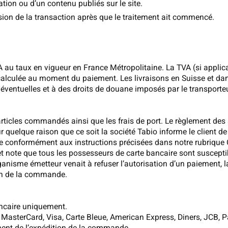
ion ou d’un contenu publiés sur le site.
ion de la transaction après que le traitement ait commencé.
VA au taux en vigueur en France Métropolitaine. La TVA (si applica
recalculée au moment du paiement. Les livraisons en Suisse et da
ventuelles et à des droits de douane imposés par le transporteur
icles commandés ainsi que les frais de port. Le règlement des ac
 quelque raison que ce soit la société Tabio informe le client d
de conformément aux instructions précisées dans notre rubrique
 et note que tous les possesseurs de carte bancaire sont susceptib
rganisme émetteur venait à refuser l’autorisation d’un paiement, l
son de la commande.
ancaire uniquement.
 MasterCard, Visa, Carte Bleue, American Express, Diners, JCB, P