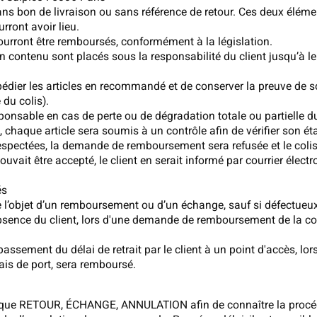
ans bon de livraison ou sans référence de retour. Ces deux éléme
rront avoir lieu.
pourront être remboursés, conformément à la législation.
son contenu sont placés sous la responsabilité du client jusqu’à le
éexpédier les articles en recommandé et de conserver la preuve d
 du colis).
ponsable en cas de perte ou de dégradation totale ou partielle d
 chaque article sera soumis à un contrôle afin de vérifier son éta
respectées, la demande de remboursement sera refusée et le colis 
uvait être accepté, le client en serait informé par courrier électr
és
re l’objet d’un remboursement ou d’un échange, sauf si défectueu
'absence du client, lors d'une demande de remboursement de la c
épassement du délai de retrait par le client à un point d'accès,
ais de port, sera remboursé.
rubrique RETOUR, ÉCHANGE, ANNULATION afin de connaître la proc