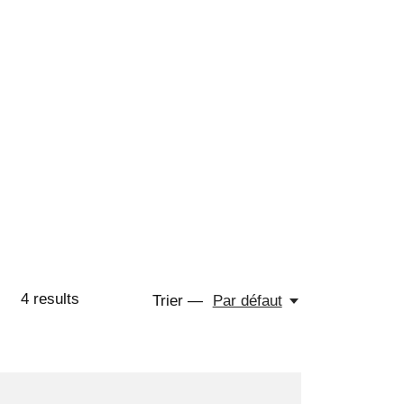
lassique en papier épais est aussi
otif original.
onviennent mieux aux commandes
settes fines.
n évidemment pas affiché.
4
results
Trier —
Par défaut