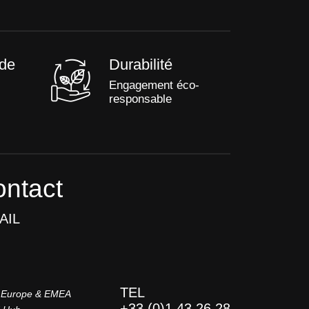
de
Durabilité
Engagement éco-
responsable
ntact
AIL
TEL
 Europe & EMEA
+33 (0)1 43 26 28