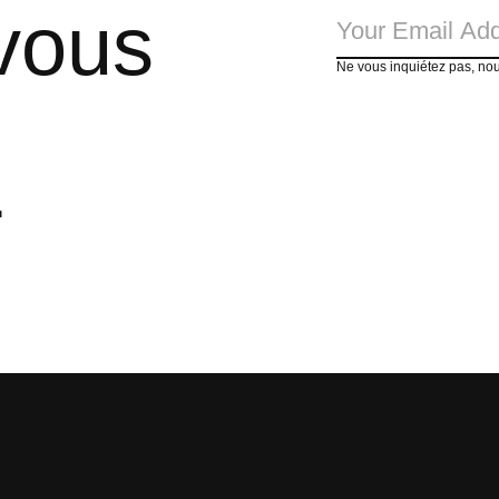
vous
Ne vous inquiétez pas, no
r