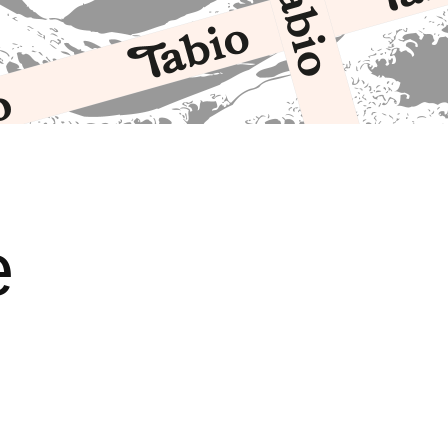
e
Tabio vous propose 
cadeaux originaux to
La finesse de nos pr
délicat emballage en
imprimé que l’on no
réutilisé si l’on sou
durable et écologiq