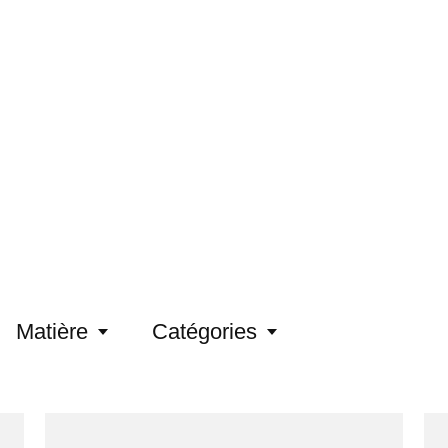
Un emballage plus c
disponible dans un m
*Nos emballages c
de moins de 5 chaus
Le prix ne sera bie
Matière
Catégories