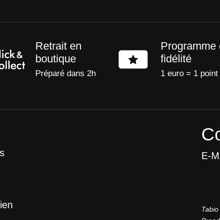
Retrait en
Programme 
boutique
fidélité
Préparé dans 2h
1 euro = 1 point
Co
s
E-M
ien
Tabio