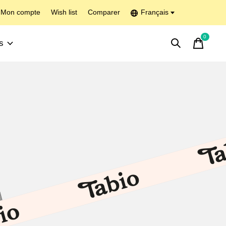
Mon compte
Wish list
Comparer
Français
0
items
s