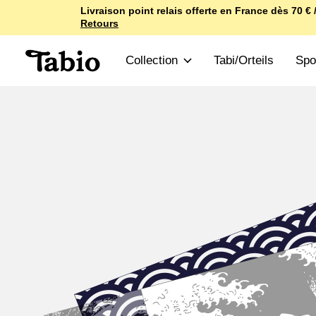
Livraison point relais offerte en France dès 70 € /
Retours
Collection
Tabi/Orteils
Spo