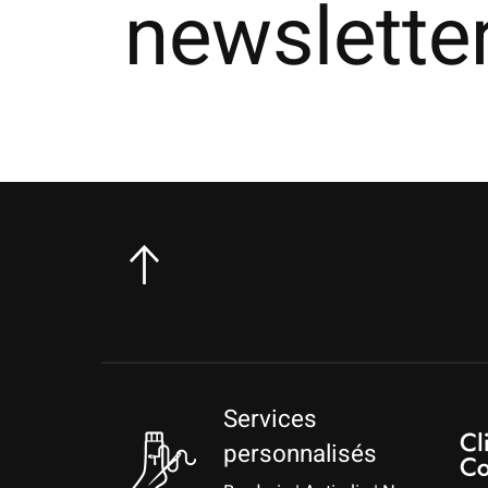
newslette
Services
personnalisés