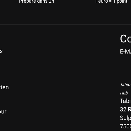
Préparé dans 2h
1 euro = 1 point
Co
s
E-M
Tabio
tien
Hub
Tab
32 R
our
Sulp
750