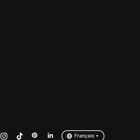
Nederlands
Deutsch
English
Français
Español
Italiano
Português
Français