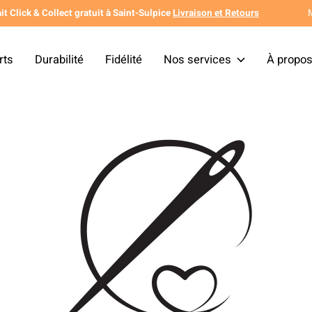
it Click & Collect gratuit à Saint-Sulpice
Livraison et Retours
rts
Durabilité
Fidélité
Nos services
À propo