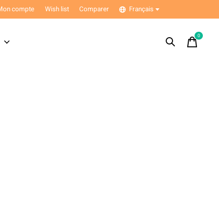
Mon compte
Wish list
Comparer
Français
0
items
s