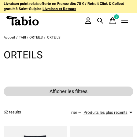
Livraison point relais offerte en France dès 70 € / Retrait Click & Collect
gratuit à Saint-Sulpice
Livraison et Retours
0
items
Accueil
/
TABI / ORTEILS
/
ORTEILS
ORTEILS
Afficher les filtres
62
results
Trier —
Produits les plus récents