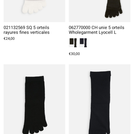
021132569 SQ 5 orteils
062770000 CH unie 5 orteils
rayures fines verticales
Wholegarment Lyocell L
€24,00
€30,00