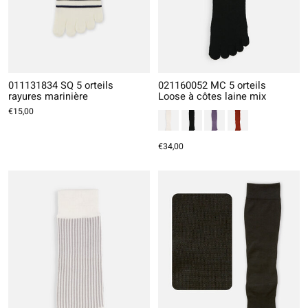
011131834 SQ 5 orteils
021160052 MC 5 orteils
rayures marinière
Loose à côtes laine mix
€15,00
€34,00