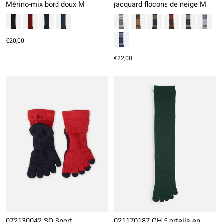
Mérino-mix bord doux M
jacquard flocons de neige M
€20,00
€22,00
072130042 SQ Sport
021170187 CH 5 orteils en