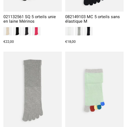
021132561 SQ 5 orteils unie
082149103 MC 5 orteils sans
en laine Mérinos
élastique M
€22,00
€18,00