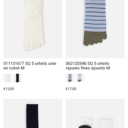
011131677 SQ 5 orteils unie
062120346 SQ 5 orteils
en coton M
rayures fines ajourés M
€15,00
€17,00