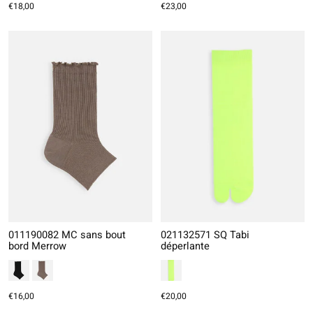
€18,00
€23,00
011190082 MC sans bout
021132571 SQ Tabi
bord Merrow
déperlante
€16,00
€20,00