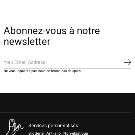
Abonnez-vous à notre
newsletter
S'a
Ne vous inquiétez pas, nous ne ferons pas de spam.
Services personnalisés
Broderie | Anti-slip | Non-élastique