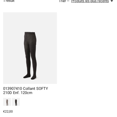
1
result
Trier —
Produits les plus récents
013907410 Collant SOFTY
210D Enf. 120cm
€22,00