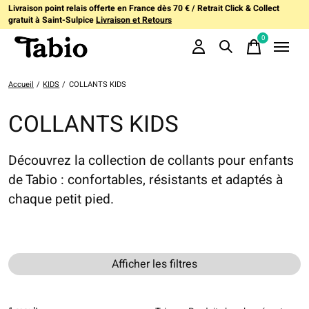
Livraison point relais offerte en France dès 70 € / Retrait Click & Collect
gratuit à Saint-Sulpice
Livraison et Retours
0
items
Accueil
/
KIDS
/
COLLANTS KIDS
COLLANTS KIDS
Découvrez la collection de collants pour enfants
de Tabio : confortables, résistants et adaptés à
chaque petit pied.
Afficher les filtres