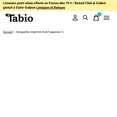
Livraison point relais offerte en France dès 70 € / Retrait Click & Collect
gratuit à Saint-Sulpice
Livraison et Retours
0
items
Accueil
/
Socquette imprimé motif japonais S