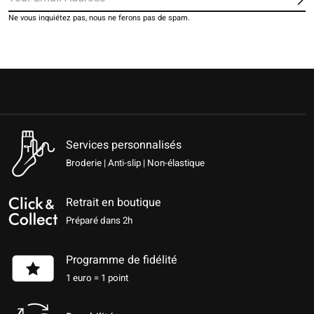
S'a
Ne vous inquiétez pas, nous ne ferons pas de spam.
Services personnalisés
Broderie | Anti-slip | Non-élastique
Retrait en boutique
Préparé dans 2h
Programme de fidélité
1 euro = 1 point