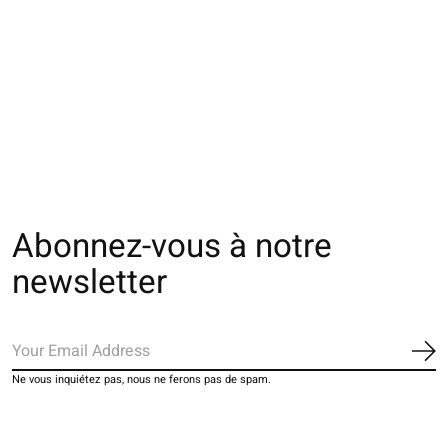
062142253 MC Tie-
011132904 SQ motif
011132879 SQ
Dye côtes doux S
Damasque en tulle
transparente mot
fleuri M
€28,00
€16,00
€16,00
Abonnez-vous à notre
newsletter
S'a
Ne vous inquiétez pas, nous ne ferons pas de spam.