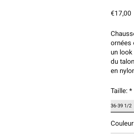
€17,00
Chausse
ornées 
un look
du talo
en nylo
Taille:
*
Couleur