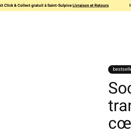
it Click & Collect gratuit à Saint-Sulpice
Livraison et Retours
bestsell
So
tr
cœ