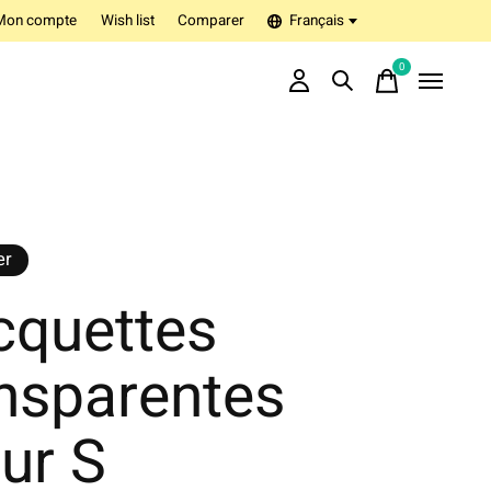
Mon compte
Wish list
Comparer
Français
0
items
er
cquettes
ansparentes
ur S