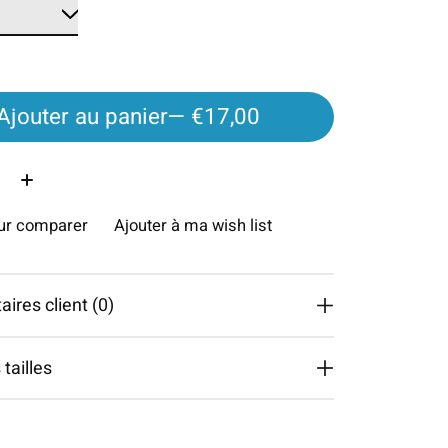
Ajouter au panier
— €17,00
é:
our comparer
Ajouter à ma wish list
res client (0)
tailles