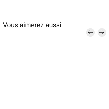
Vous aimerez aussi
Carousel items
011140755 MC
011141075 MC
011132945 SQ la
carreaux madras
jacquard motif Bear
Dog & Cat
colorés
€18,00
€20,00