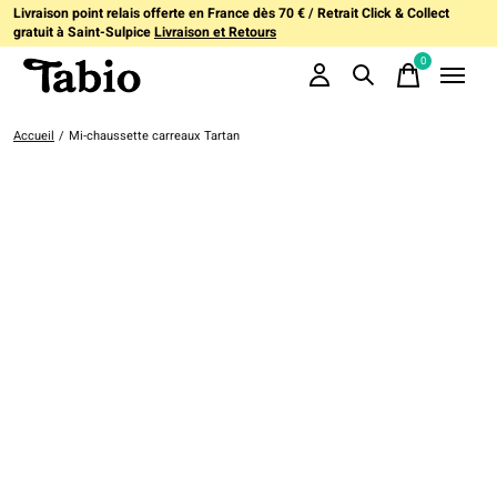
Livraison point relais offerte en France dès 70 € / Retrait Click & Collect
gratuit à Saint-Sulpice
Livraison et Retours
0
items
Accueil
/
Mi-chaussette carreaux Tartan