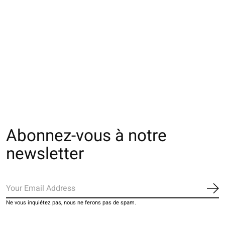
021132440 SQ laine
021140827 MC motif
011133050 SQ c
mix Madame Cochon
Manga chats S
motif fraises
€26,00
€18,00
€16,00
Abonnez-vous à notre
newsletter
S'a
Ne vous inquiétez pas, nous ne ferons pas de spam.