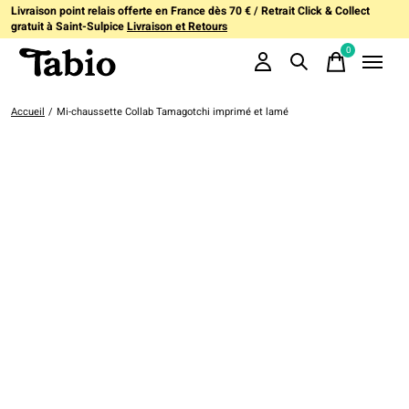
Livraison point relais offerte en France dès 70 € / Retrait Click & Collect
gratuit à Saint-Sulpice
Livraison et Retours
0
items
Accueil
/
Mi-chaussette Collab Tamagotchi imprimé et lamé