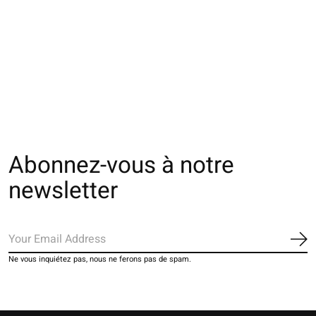
062140430 MC Tabi
021132585 SQ Tabi
021132593 SQ T
bicolore M
têtes de chats
fleurs relief en c
flottantes
€23,00
€18,00
€22,00
Abonnez-vous à notre
newsletter
S'a
Ne vous inquiétez pas, nous ne ferons pas de spam.