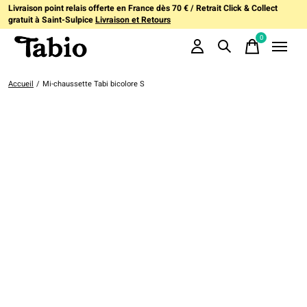
Livraison point relais offerte en France dès 70 € / Retrait Click & Collect
gratuit à Saint-Sulpice
Livraison et Retours
0
items
Accueil
/
Mi-chaussette Tabi bicolore S