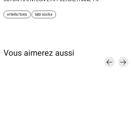
orteils/toes
tabi socks
Vous aimerez aussi
Carousel items