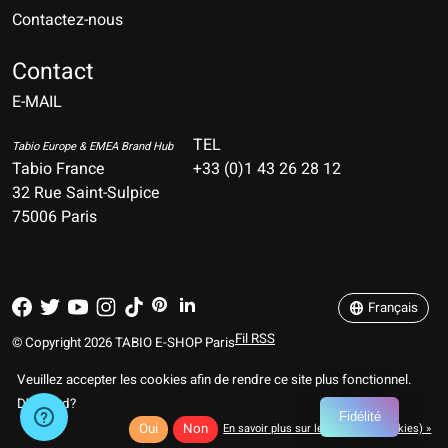
Contactez-nous
Nederlands
Deutsch
Contact
E-MAIL
English
Français
TEL
Tabio Europe & EMEA Brand Hub
Tabio France
+33 (0)1 43 26 28 12
Español
32 Rue Saint-Sulpice
75006 Paris
Italiano
Português
Français
Fil RSS
© Copyright 2026 TABIO E-SHOP Paris
Veuillez accepter les cookies afin de rendre ce site plus fonctionnel.
D'accord?
Fidélité
Oui
Non
En savoir plus sur les témoins (cookies) »