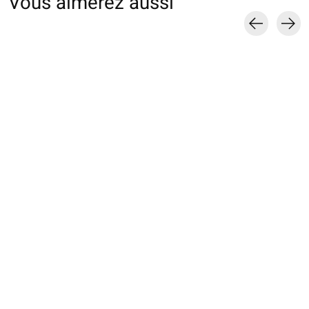
Vous aimerez aussi
Carousel items
011170169 CH tricot
011170163 CH tricot
011132881 SQ e
Irmack S
dentelle Irmack
maille Irmack M
€20,00
€20,00
€13,00