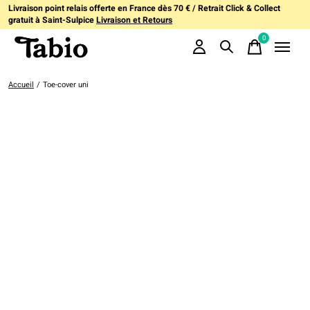
Livraison point relais offerte en France dès 70 € / Retrait Click & Collect
gratuit à Saint-Sulpice
Livraison et Retours
0
items
Accueil
/
Toe-cover uni