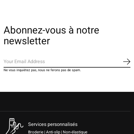
Abonnez-vous à notre
newsletter
S'a
Ne vous inquiétez pas, nous ne ferons pas de spam.
Services personnalisés
Broderie | Anti-slip | Non-élastique