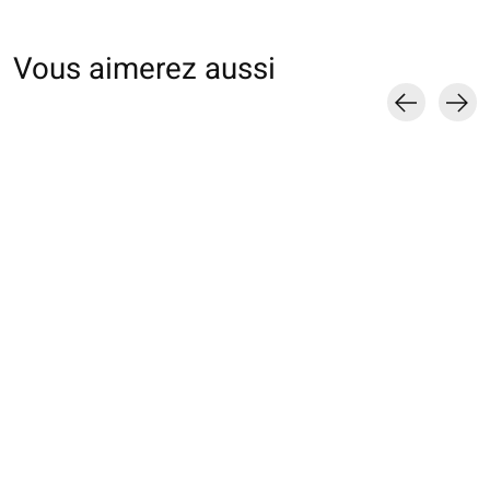
Vous aimerez aussi
Carousel items
011770061 MB 70D
011170126 MB lamé
basique
maille fine
€9,00
€16,00