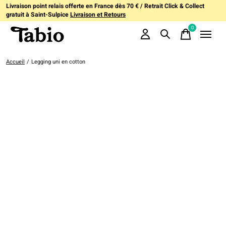
Livraison point relais offerte en France dès 70 € / Retrait Click & Collect
gratuit à Saint-Sulpice
Livraison et Retours
0
items
Accueil
/
Legging uni en cotton