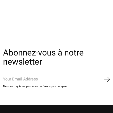
051850019 Legging
011858000 Legging
011855001 Legg
uni microfibre douce
couleur Premium
coton mélangé 
80D M
The rating of this product is
5
out of 5
€24,00
€44,00
€20,00
Abonnez-vous à notre
newsletter
S'a
Ne vous inquiétez pas, nous ne ferons pas de spam.