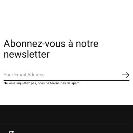
€20,00
The rating of this product is
4
out of 5
€42,00
Abonnez-vous à notre
newsletter
S'a
Ne vous inquiétez pas, nous ne ferons pas de spam.