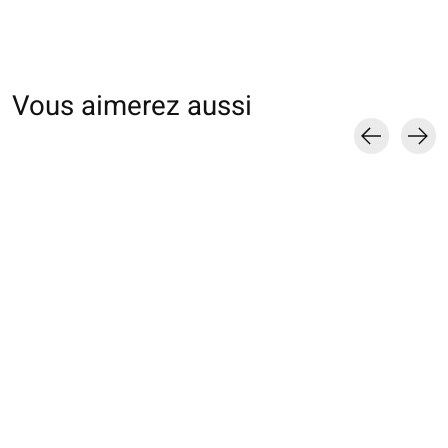
Vous aimerez aussi
Carousel items
011909607 Collant
021900150 Collant
rayures des fleurs
LUXE L503 fleurs