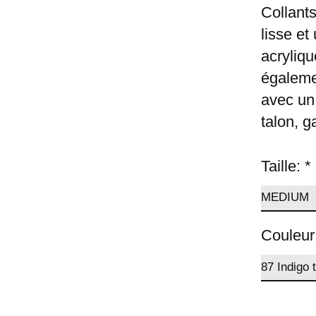
Collant
lisse et 
acryliqu
égaleme
avec un 
talon, g
Taille:
*
Couleur