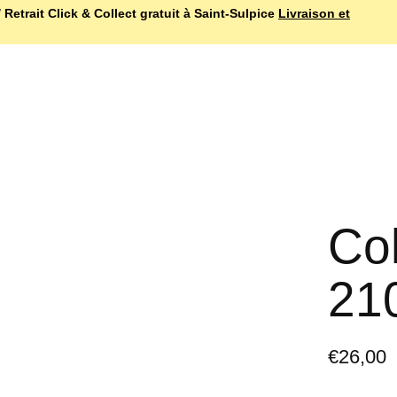
 Retrait Click & Collect gratuit à Saint-Sulpice
Livraison et
Co
21
€26,00