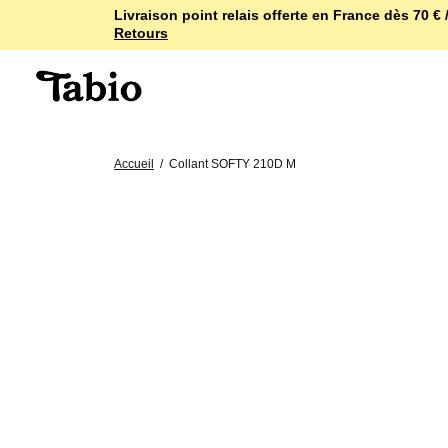
Livraison point relais offerte en France dès 70 € /
Retours
Accueil
/
Collant SOFTY 210D M