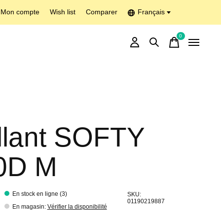
Mon compte
Wish list
Comparer
Français
0
items
llant SOFTY
0D M
En stock en ligne (3)
SKU:
01190219887
En magasin
:
Vérifier la disponibilité