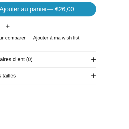
Ajouter au panier
— €26,00
é:
our comparer
Ajouter à ma wish list
res client (0)
 tailles