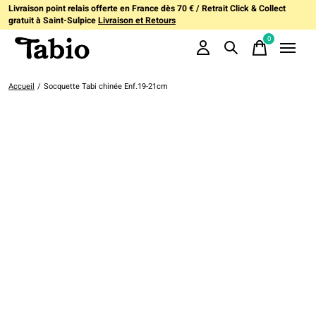
Livraison point relais offerte en France dès 70 € / Retrait Click & Collect
gratuit à Saint-Sulpice
Livraison et Retours
0
items
Accueil
/
Socquette Tabi chinée Enf.19-21cm