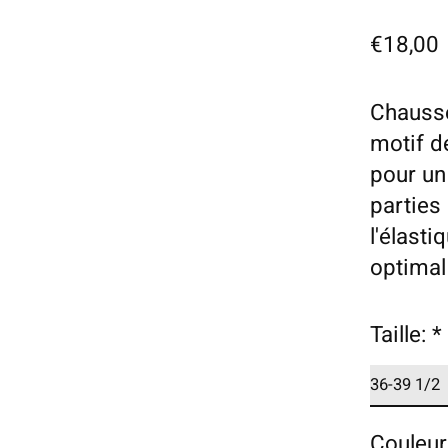
€18,00
Chausse
motif d
pour un 
parties 
l'élast
optimal 
Taille:
*
Couleur