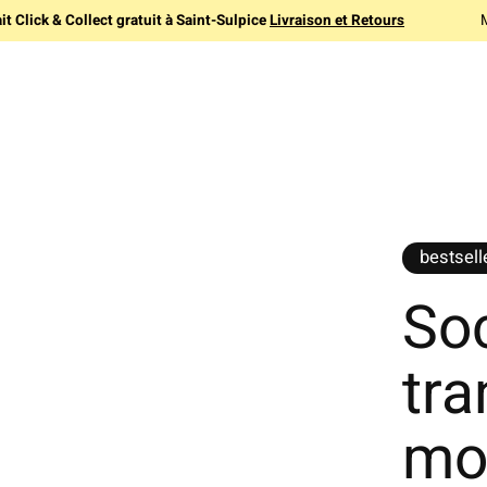
it Click & Collect gratuit à Saint-Sulpice
Livraison et Retours
bestsell
So
tra
mot