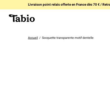
Livraison point relais offerte en France dès 70 € / Retra
Accueil
/
Socquette transparente motif dentelle