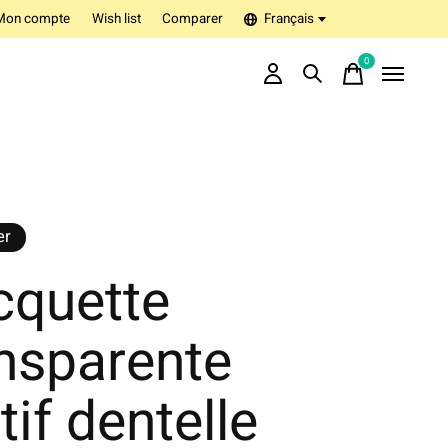
Mon compte
Wish list
Comparer
Français
0
items
er
cquette
nsparente
if dentelle