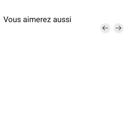
Vous aimerez aussi
Carousel items
021131881 SQ Tabi
021132002 SQ Tabi
011141452 MC T
transparente bicolore
Nylon doux K240
fleurs en relief
S
€20,00
€18,00
€18,00