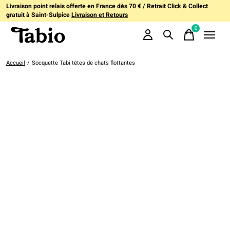
Livraison point relais offerte en France dès 70 € / Retrait Click & Collect
gratuit à Saint-Sulpice
Livraison et Retours
0
items
Accueil
/
Socquette Tabi têtes de chats flottantes