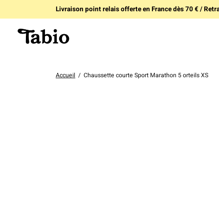
Livraison point relais offerte en France dès 70 € / Retra
Accueil
/
Chaussette courte Sport Marathon 5 orteils XS