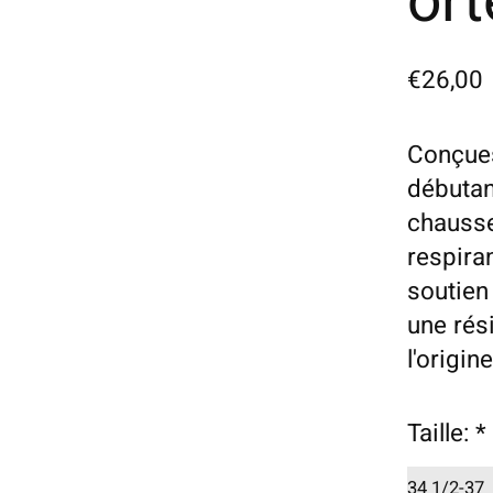
ort
€26,00
Conçues
débutan
chausse
respira
soutien 
une rés
l'origi
Taille:
*