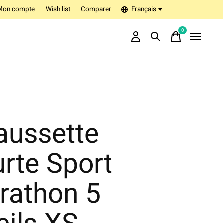
Mon compte
Wish list
Comparer
Français
0
items
aussette
rte Sport
rathon 5