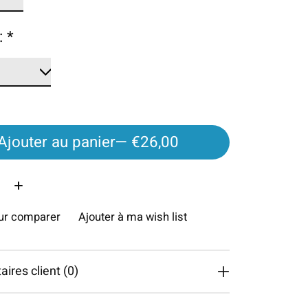
:
*
Ajouter au panier
— €26,00
é:
our comparer
Ajouter à ma wish list
res client (0)