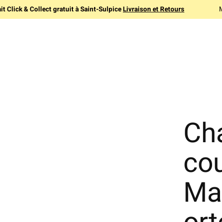
it Click & Collect gratuit à Saint-Sulpice
Livraison et Retours
Ch
cou
Ma