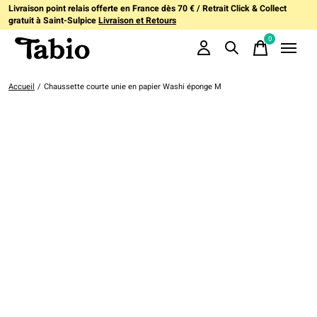
Livraison point relais offerte en France dès 70 € / Retrait Click & Collect
gratuit à Saint-Sulpice
Livraison et Retours
0
items
Accueil
/
Chaussette courte unie en papier Washi éponge M