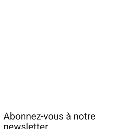
072130042 SQ Sport
071140013 MC Sport
072140038 MC S
Basketball 5 Orteils L
Basketball 5 Orteils S
Basketball en é
M
€30,00
€32,00
€20,00
Abonnez-vous à notre
newsletter