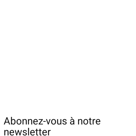
062131149 SQ
062142088 MC
062142030 MC mu
côtelée 2 rayures à
jacquard pied de
rayures L
bord M
poule M
€16,00
€16,00
€22,00
Abonnez-vous à notre
newsletter