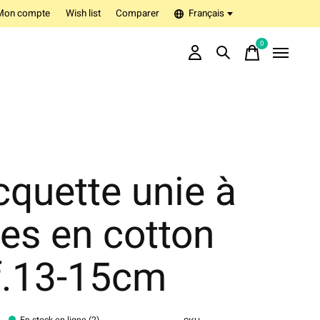
Mon compte
Wish list
Comparer
Français
0
items
quette unie à
es en cotton
f.13-15cm
En stock en ligne (2)