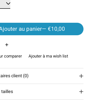
Ajouter au panier
— €10,00
é:
our comparer
Ajouter à ma wish list
res client (0)
tailles