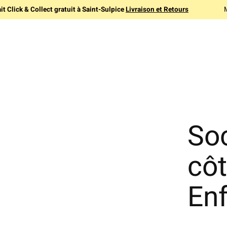
it Click & Collect gratuit à Saint-Sulpice
Livraison et Retours
Soc
côt
En