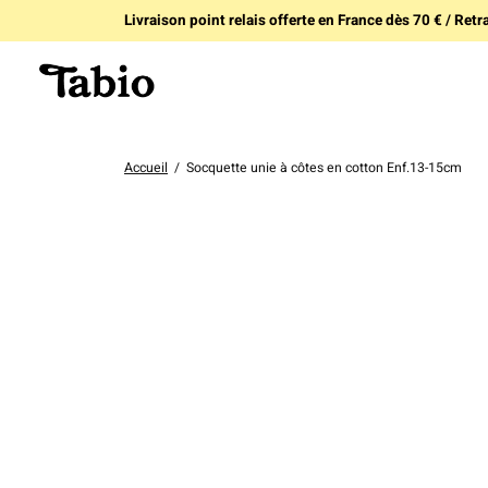
Livraison point relais offerte en France dès 70 € / Retra
Accueil
/
Socquette unie à côtes en cotton Enf.13-15cm