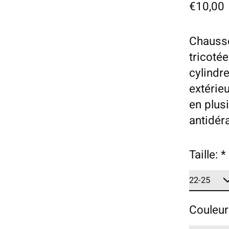
€10,00
Chausse
tricoté
cylindre
extérie
en plus
antidér
Taille:
*
Couleur