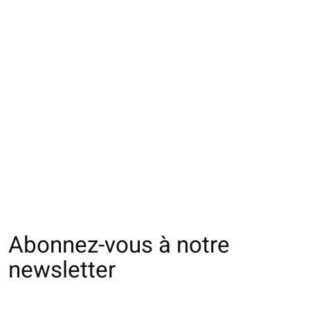
082190090 Manchon
051170051 CH 5
051170052 CH 5
de contention légère
orteils coton
orteils coton
M
contention Class2 S
contention Clas
€22,00
€25,00
€25,00
Abonnez-vous à notre
newsletter