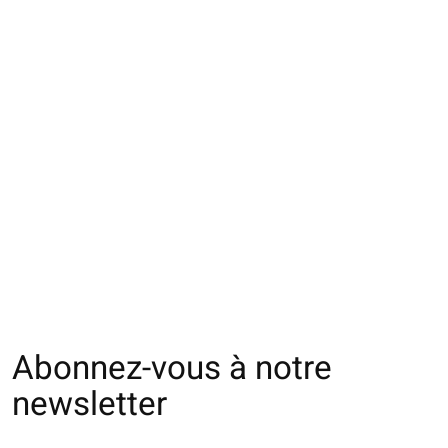
062142322 MC
062142088 MC
062141722 MC p
jacquard laine
jacquard pied de
laine Mérinos M
Mérinos chevron fine
poule M
€24,00
M
€22,00
€24,00
Abonnez-vous à notre
newsletter