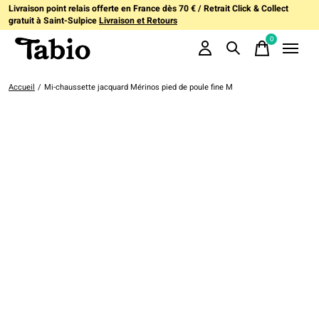
Livraison point relais offerte en France dès 70 € / Retrait Click & Collect
gratuit à Saint-Sulpice
Livraison et Retours
0
items
Accueil
/
Mi-chaussette jacquard Mérinos pied de poule fine M