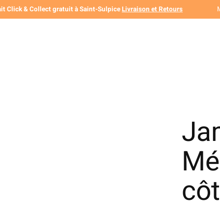
it Click & Collect gratuit à Saint-Sulpice
Livraison et Retours
Jam
Mé
côt