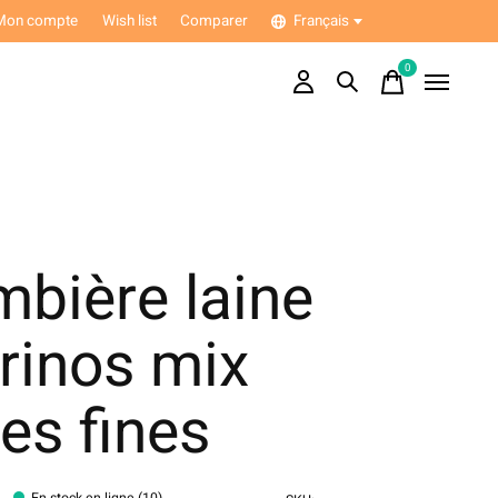
Mon compte
Wish list
Comparer
Français
0
items
bière laine
rinos mix
es fines
En stock en ligne (10)