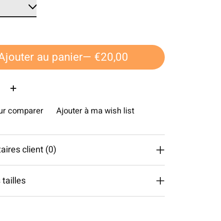
Ajouter au panier
— €20,00
é:
our comparer
Ajouter à ma wish list
res client (0)
tailles