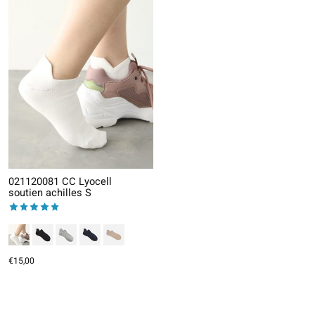
021120081 CC Lyocell
soutien achilles S
The rating of this product is
5
out of 5
€15,00