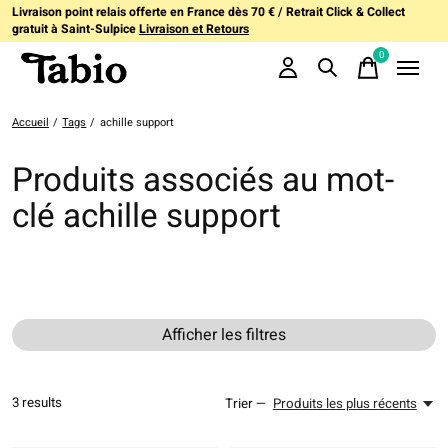
Livraison point relais offerte en France dès 70 € / Retrait Click & Collect
gratuit à Saint-Sulpice
Livraison et Retours
0
items
Accueil
/
Tags
/
achille support
Produits associés au mot-
clé achille support
Afficher les filtres
3
results
Trier —
Produits les plus récents