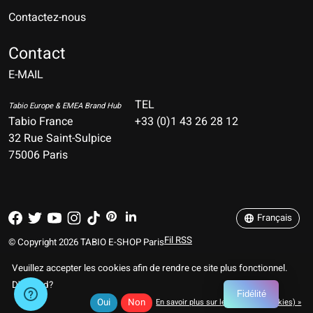
Contactez-nous
Nederlands
Deutsch
Contact
E-MAIL
English
Français
TEL
Tabio Europe & EMEA Brand Hub
Tabio France
+33 (0)1 43 26 28 12
Español
32 Rue Saint-Sulpice
75006 Paris
Italiano
Português
Français
Fil RSS
© Copyright 2026 TABIO E-SHOP Paris
Veuillez accepter les cookies afin de rendre ce site plus fonctionnel.
D'accord?
Fidélité
Oui
Non
En savoir plus sur les témoins (cookies) »