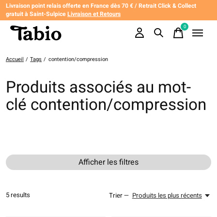
Livraison point relais offerte en France dès 70 € / Retrait Click & Collect
gratuit à Saint-Sulpice
Livraison et Retours
0
items
Accueil
/
Tags
/
contention/compression
Produits associés au mot-
clé contention/compression
Afficher les filtres
5
results
Trier —
Produits les plus récents