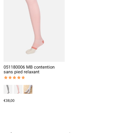
051180006 MB contention
sans pied relaxant
The rating of this product is
5
out of 5
€38,00