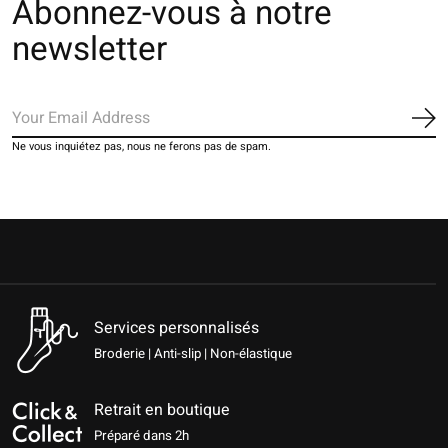
Abonnez-vous à notre
newsletter
S'a
Ne vous inquiétez pas, nous ne ferons pas de spam.
Services personnalisés
Broderie | Anti-slip | Non-élastique
Retrait en boutique
Préparé dans 2h