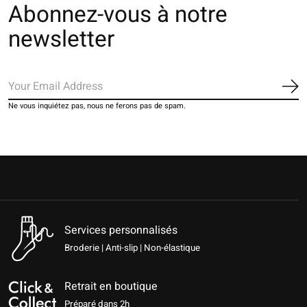
Abonnez-vous à notre
newsletter
S'a
Ne vous inquiétez pas, nous ne ferons pas de spam.
Services personnalisés
Broderie | Anti-slip | Non-élastique
Retrait en boutique
Préparé dans 2h