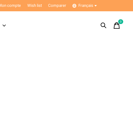
Mon compte
Wish list
Comparer
Français
0
items
s