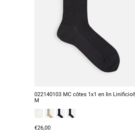
022140103 MC côtes 1x1 en lin Linificio
M
€26,00