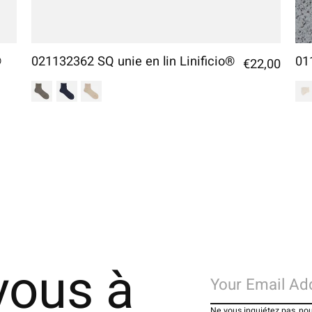
®
021132362 SQ unie en lin Linificio®
01
€22,00
vous à
Ne vous inquiétez pas, no