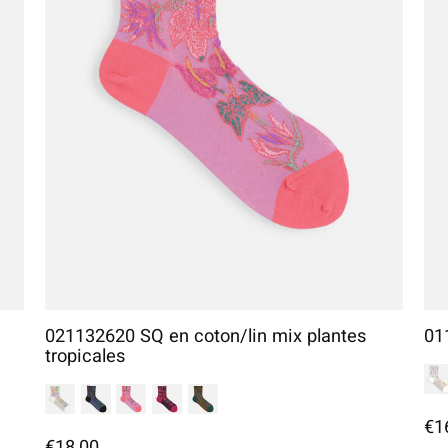
021132620 SQ en coton/lin mix plantes
01
tropicales
€1
€18,00