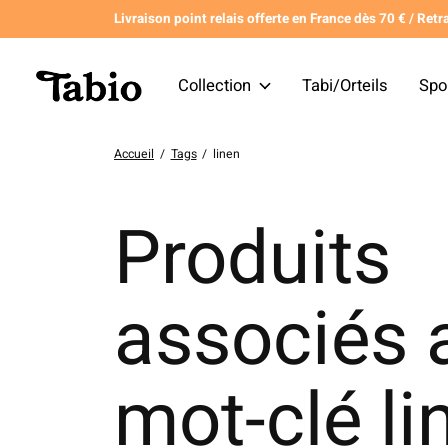
Livraison point relais offerte en France dès 70 € / Retra
Collection
Tabi/Orteils
Spo
Accueil
/
Tags
/
linen
Produits
associés 
mot-clé li