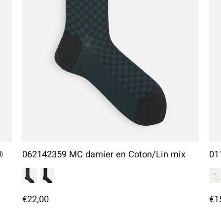
®
062142359 MC damier en Coton/Lin mix
01
€22,00
€1