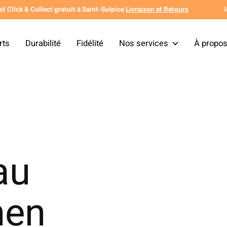
it Click & Collect gratuit à Saint-Sulpice
Livraison et Retours
rts
Durabilité
Fidélité
Nos services
À propo
au
nen