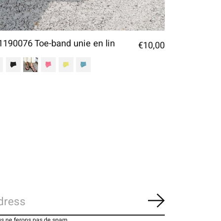
1190076 Toe-band unie en lin
€10,00
S'abonner
us ne ferons pas de spam.