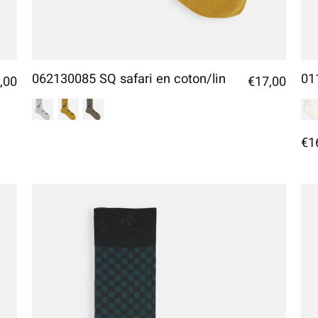
062130085 SQ safari en coton/lin
01
,00
€17,00
€1