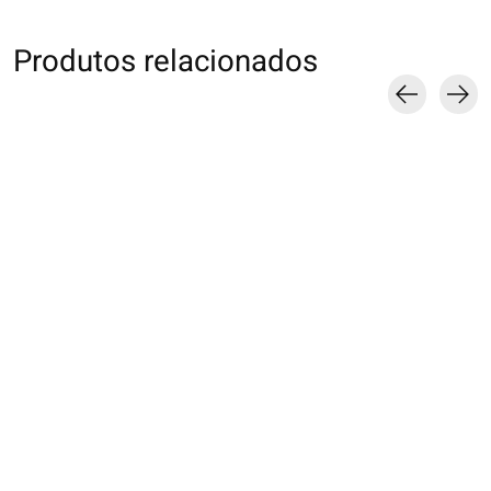
Produtos relacionados
Carousel items
011131118 SQ en
011131646 SQ lin
011131682 SQ
tulle motif Tulipe
chevron ajouré
transparente mot
Litchi
€16,00
€16,00
€16,00