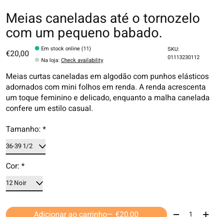
Meias caneladas até o tornozelo
com um pequeno babado.
Em stock online (11)
SKU:
€20,00
01113230112
Na loja
:
Check availability
Meias curtas caneladas em algodão com punhos elásticos
adornados com mini folhos em renda. A renda acrescenta
um toque feminino e delicado, enquanto a malha canelada
confere um estilo casual.
Tamanho:
*
Cor:
*
Quantidade:
Adicionar ao carrinho
— €20,00