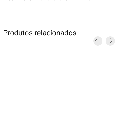
Produtos relacionados
Carousel items
011140755 MC
011141075 MC
011132945 SQ la
carreaux madras
jacquard motif Bear
Dog & Cat