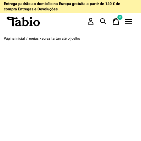
Entrega padrão ao domicílio na Europa gratuita a partir de 140 € de
compra
Entregas e Devoluções
0
items
Página inicial
/
meias xadrez tartan até o joelho