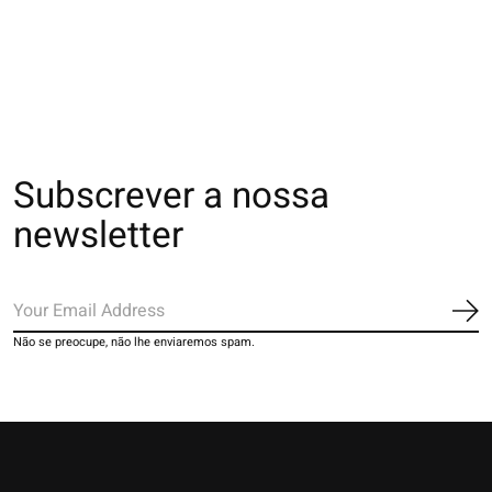
colorés
€18,00
€20,00
€17,00
Subscrever a nossa
newsletter
Ins
Não se preocupe, não lhe enviaremos spam.