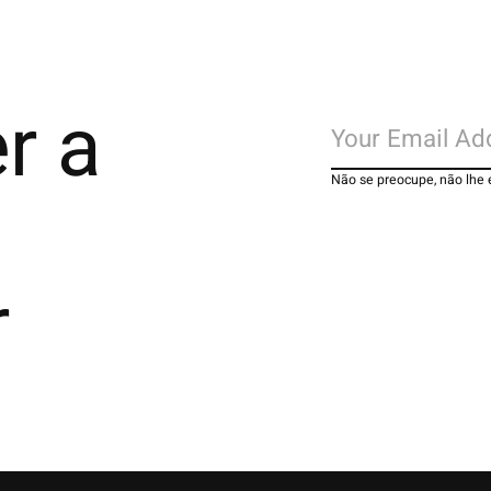
r a
Não se preocupe, não lhe
r