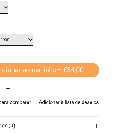
icionar ao carrinho
— €34,00
ade:
 para comparar
Adicionar à lista de desejos
os (0)