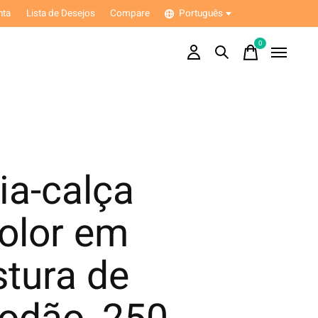
nta
Lista de Desejos
Compare
Português
0
items
ia-calça
olor em
stura de