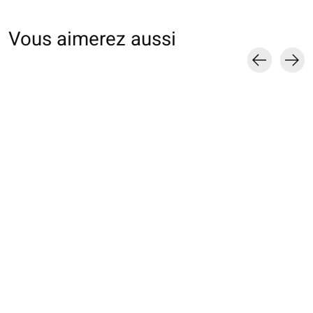
Vous aimerez aussi
Carousel items
011131118 SQ en
011131646 SQ lin
011131682 SQ
tulle motif Tulipe
chevron ajouré
transparente mot
Litchi
€16,00
€16,00
€16,00