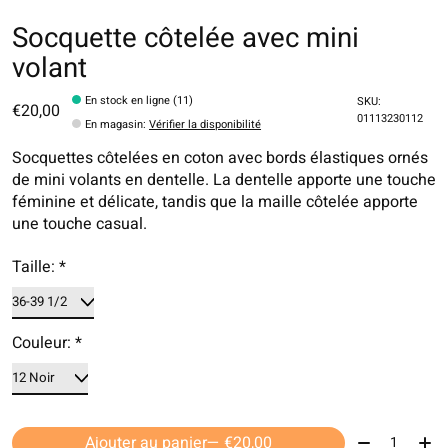
Socquette côtelée avec mini
volant
En stock en ligne (11)
SKU:
€20,00
01113230112
En magasin
:
Vérifier la disponibilité
Socquettes côtelées en coton avec bords élastiques ornés
de mini volants en dentelle. La dentelle apporte une touche
féminine et délicate, tandis que la maille côtelée apporte
une touche casual.
Taille:
*
Couleur:
*
Quantité:
Ajouter au panier
— €20,00