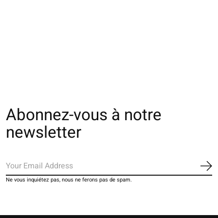
011132808 SQ tennis
011141418 MC Tie &
2 rayures côtelée
Dye côtelée
€14,00
€30,00
Abonnez-vous à notre
newsletter
S'a
Ne vous inquiétez pas, nous ne ferons pas de spam.