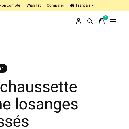
Mon compte
Wish list
Comparer
Français
0
items
er
-chaussette
ne losanges
ssés