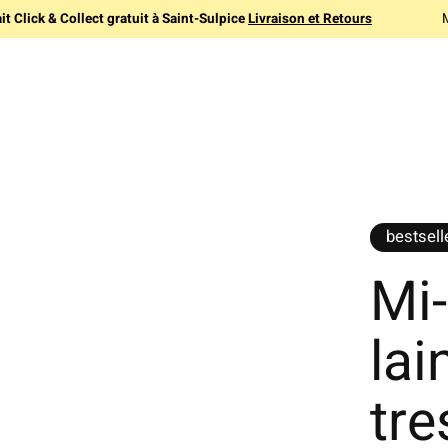
it Click & Collect gratuit à Saint-Sulpice
Livraison et Retours
bestsell
Mi
lai
tre