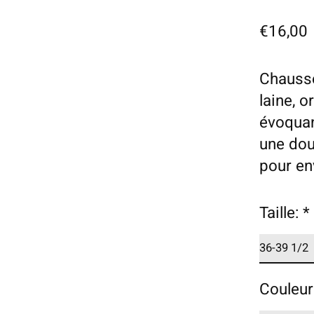
€16,00
Chausse
laine, o
évoquan
une dou
pour en
Taille:
*
Couleur