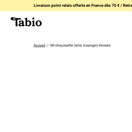
Livraison point relais offerte en France dès 70 € / Retra
Accueil
/
Mi-chaussette laine losanges tressés