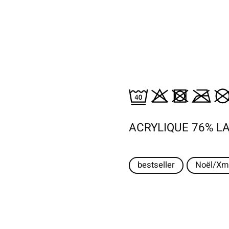
ACRYLIQUE 76% L
bestseller
Noël/Xm