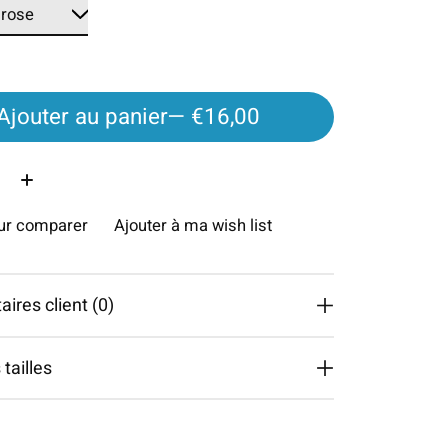
Ajouter au panier
— €16,00
é:
our comparer
Ajouter à ma wish list
res client (0)
tailles