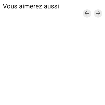
Vous aimerez aussi
Carousel items
021132443 SQ laine
021140922 MC laine
021140938 MC
Mérinos fine
Mérinos fine
ajourée en
Premium roulotté S
Premium unie
Wholegarment
€19,00
€19,00
€44,00