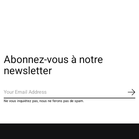
011132945 SQ laine
021132566 SQ tête
Dog & Cat
de chat duveteux
€20,00
€24,00
Abonnez-vous à notre
newsletter
S'a
Ne vous inquiétez pas, nous ne ferons pas de spam.